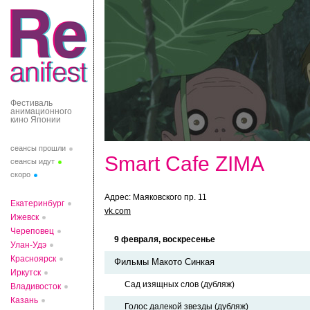
Фестиваль
анимационного
кино Японии
сеансы прошли
Smart Cafe ZIMA
сеансы идут
скоро
Адрес: Маяковского пр. 11
Екатеринбург
vk.com
Ижевск
Череповец
9 февраля, воскресенье
Улан-Удэ
Красноярск
Фильмы Макото Синкая
Иркутск
Сад изящных слов (дубляж)
Владивосток
Казань
Голос далекой звезды (дубляж)