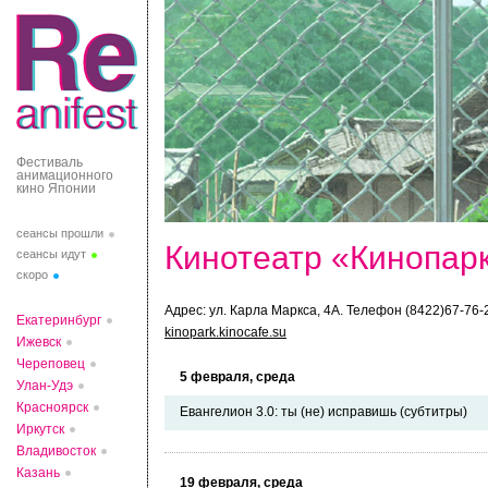
Фестиваль
анимационного
кино Японии
сеансы прошли
Кинотеатр «Кинопар
сеансы идут
скоро
Адрес: ул. Карла Маркса, 4А. Телефон (8422)67-76-
Екатеринбург
kinopark.kinocafe.su
Ижевск
Череповец
5 февраля, среда
Улан-Удэ
Красноярск
Евангелион 3.0: ты (не) исправишь (субтитры)
Иркутск
Владивосток
Казань
19 февраля, среда